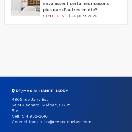
envahissent certaines maisons
plus que d'autres en été?
STYLE DE VIE
|
24 juillet 2026
RE/MAX ALLIANCE JARRY
4865 rue Jarry Est
Saint-Léonard, Québec, H1R 1Y1
Bur.:
Cell.:
514 952-2616
Courriel:
frank.tullio@remax-quebec.com