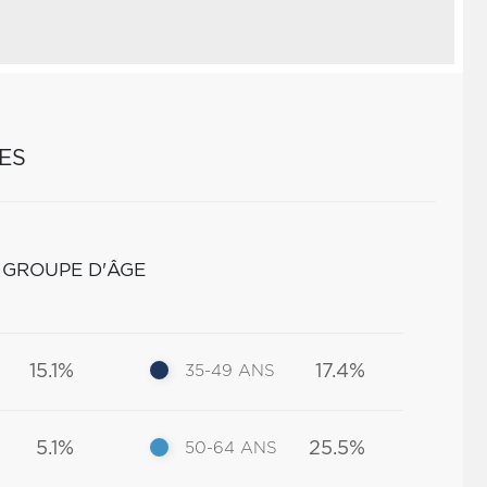
ES
 GROUPE D'ÂGE
15.1%
17.4%
35-49 ANS
5.1%
25.5%
50-64 ANS