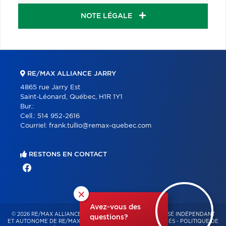
NOTE LÉGALE
RE/MAX ALLIANCE JARRY
4865 rue Jarry Est
Saint-Léonard, Québec, H1R 1Y1
Bur.:
Cell.:
514 952-2616
Courriel:
frank.tullio@remax-quebec.com
RESTONS EN CONTACT
×
Avez-vous des
© 2026 RE/MAX ALLIANCE & PRO-COMMERCIAL – FRANCHISÉ INDÉPENDANT
questions?
ET AUTONOME DE RE/MAX QUÉBEC – TOUS DROITS RÉSERVÉS -
POLITIQUE DE