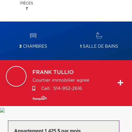
PIÈCES
7
3
CHAMBRES
1
SALLE DE BAINS
FRANK
TULLIO
Courtier immobilier agréé
Cell.:
514-952-2616
Appartement 1 425 $ par mois